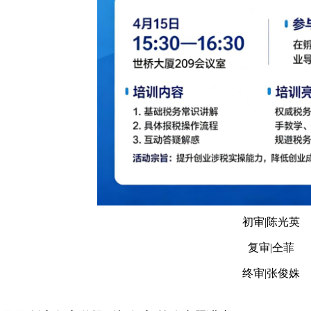
初审|陈光英
复审|仝菲
终审|张俊姝