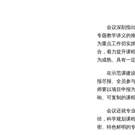
会议深刻指
专题教学讲义的
为重点工作切实
合，着力提升课
为成熟、具有一
在示范课建
报尽报、全员参
师
要以项目申报
响、可复制的课
会议还就专
径，科学规划课
密、特色鲜明的